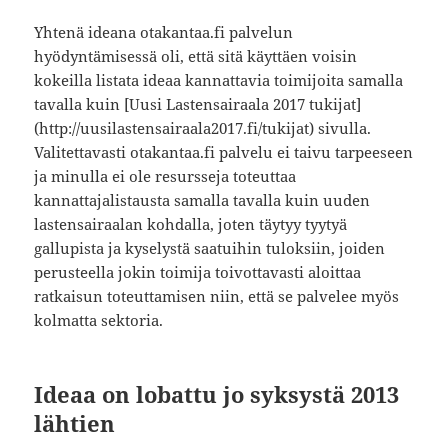
Yhtenä ideana otakantaa.fi palvelun
hyödyntämisessä oli, että sitä käyttäen voisin
kokeilla listata ideaa kannattavia toimijoita samalla
tavalla kuin [Uusi Lastensairaala 2017 tukijat]
(http://uusilastensairaala2017.fi/tukijat) sivulla.
Valitettavasti otakantaa.fi palvelu ei taivu tarpeeseen
ja minulla ei ole resursseja toteuttaa
kannattajalistausta samalla tavalla kuin uuden
lastensairaalan kohdalla, joten täytyy tyytyä
gallupista ja kyselystä saatuihin tuloksiin, joiden
perusteella jokin toimija toivottavasti aloittaa
ratkaisun toteuttamisen niin, että se palvelee myös
kolmatta sektoria.
Ideaa on lobattu jo syksystä 2013
lähtien