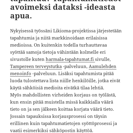
avoimeksi dataksi -ideasta
apua.
Nykyisessä työssäni Likioma-projektissa järjestetään
tapahtumia ja niitä markkinoidaan erilaisissa
medioissa. On kuitenkin todella turhauttavaa
syöttää samoja tietoja vähintään kolmelle eri
sivustolle kuten
harmala-tapahtumat.fi
sivulle,
Tampereen terveystutka
-palveluun,
Aamulehden
menoinfo
-palveluun. Lisäksi tapahtumista pitää
luoda tulostettava lista niille henkilöille, jotka eivät
käytä sähköisiä medioita eivätkä tilaa lehtiä.
Myös mahdollisten virheiden korjaus on työlästä,
kun ensin pitää muistella missä kaikkialla väärä
tieto on ja sen jälkeen koittaa korjata väärä tieto.
Jossain tapauksissa korjausprosessi on täysin
erillinen kuin tapahtumatietojen syöttöprosessi ja
vaatii esimerkiksi sähköpostin käyttöä.