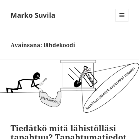
Marko Suvila
VALIKKO
JA
VIMPAIMET
Avainsana:
lähdekoodi
Tiedätkö mitä lähistölläsi
tapahtuu? Tapahtumatiedot