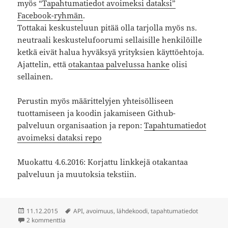
myös
“Tapahtumatiedot avoimeksi dataksi”
Facebook-ryhmän
.
Tottakai keskusteluun pitää olla tarjolla myös ns.
neutraali keskustelufoorumi sellaisille henkilöille
ketkä eivät halua hyväksyä yrityksien käyttöehtoja.
Ajattelin, että
otakantaa palvelussa hanke
olisi
sellainen.
Perustin myös määrittelyjen yhteisölliseen
tuottamiseen ja koodin jakamiseen Github-
palveluun organisaation ja repon:
Tapahtumatiedot
avoimeksi dataksi repo
Muokattu 4.6.2016: Korjattu linkkejä otakantaa
palveluun ja muutoksia tekstiin.
Julkaistu
Avainsanat
11.12.2015
API
,
avoimuus
,
lähdekoodi
,
tapahtumatiedot
artikkeliin Tiedätkö mitä lähistölläsi tapahtuu? Tapahtum
2 kommenttia