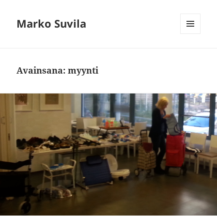
Marko Suvila
VALIKKO
JA
VIMPAIMET
Avainsana:
myynti