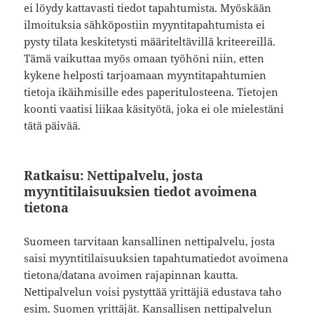
ei löydy kattavasti tiedot tapahtumista. Myöskään
ilmoituksia sähköpostiin myyntitapahtumista ei
pysty tilata keskitetysti määriteltävillä kriteereillä.
Tämä vaikuttaa myös omaan työhöni niin, etten
kykene helposti tarjoamaan myyntitapahtumien
tietoja ikäihmisille edes paperitulosteena. Tietojen
koonti vaatisi liikaa käsityötä, joka ei ole mielestäni
tätä päivää.
Ratkaisu: Nettipalvelu, josta
myyntitilaisuuksien tiedot avoimena
tietona
Suomeen tarvitaan kansallinen nettipalvelu, josta
saisi myyntitilaisuuksien tapahtumatiedot avoimena
tietona/datana avoimen rajapinnan kautta.
Nettipalvelun voisi pystyttää yrittäjiä edustava taho
esim.
Suomen yrittäjät
. Kansallisen nettipalvelun