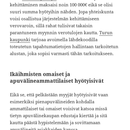
kehittäminen maksaisi noin 100 000€ eikä se olisi
suuri summa hyötyihin nähden. Jopa yhteiskunta
voisi osallistua järjestelmän kehittämiseen
verovaroin, sillä rahat tulisivat takaisin
parantuneen myynnin verotulojen kautta.
Turun
kaupunki
tarjoaa avoimella lähdekoodilla
toteutetun tapahtumatietojen hallintaan tarkoitetun
alustan, joka sopisi varmasti tähän tarkoitukseen.
Ikäihmisten omaiset ja
apuvälineammattilaiset hyötyisivät
Eikä se, että pelkästään myyjät hyötyisivät vaan
esimerkiksi pienapuvälineiden kohdalla
ammattilaiset tai omaiset voisivat katsoa missä
tietyn apuvälinekaupan edustaja kiertää ja sitä
kautta päästä hypistelemään ja sovittamaan
apuvälineitä asiakkaiden kanssa.