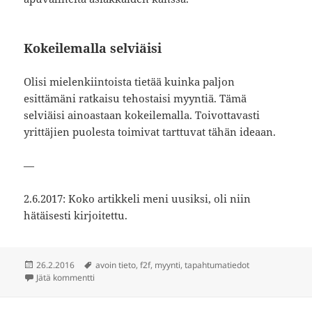
Kokeilemalla selviäisi
Olisi mielenkiintoista tietää kuinka paljon
esittämäni ratkaisu tehostaisi myyntiä. Tämä
selviäisi ainoastaan kokeilemalla. Toivottavasti
yrittäjien puolesta toimivat tarttuvat tähän ideaan.
—
2.6.2017: Koko artikkeli meni uusiksi, oli niin
hätäisesti kirjoitettu.
Julkaistu
Avainsanat
26.2.2016
avoin tieto
,
f2f
,
myynti
,
tapahtumatiedot
artikkeliin Face to face -myyntityötä tekevät hyötyisivät
Jätä kommentti