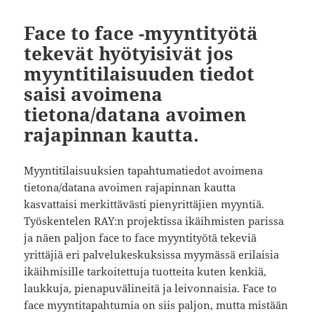
Face to face -myyntityötä
tekevät hyötyisivät jos
myyntitilaisuuden tiedot
saisi avoimena
tietona/datana avoimen
rajapinnan kautta.
Myyntitilaisuuksien tapahtumatiedot avoimena
tietona/datana avoimen rajapinnan kautta
kasvattaisi merkittävästi pienyrittäjien myyntiä.
Työskentelen RAY:n projektissa ikäihmisten parissa
ja näen paljon face to face myyntityötä tekeviä
yrittäjiä eri palvelukeskuksissa myymässä erilaisia
ikäihmisille tarkoitettuja tuotteita kuten kenkiä,
laukkuja, pienapuvälineitä ja leivonnaisia. Face to
face myyntitapahtumia on siis paljon, mutta mistään