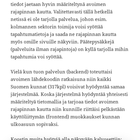
tiedot jaetaan hyvin määriteltynä avoimen
rajapinnan kautta. Valitettavasti tällä hetkellä
netissä ei ole tarjolla palvelua, johon esim.
kolmannen sektorin toimija voisi syöttää
tapahtumatietoja ja saada ne rajapinnan kautta
myös omille sivuille näkyviin. Päätepysäkkejä
(palveluita ilman rajapintoja) on kyllä tarjolla mihin
tapahtumia voi syöttää.
Vielä kun tuon palvelun (backend) toteuttaisi
avoimen lähdekoodin ratkaisuna niin kaikki
Suomen kunnat (317kpl) voisivat hyödyntää samaa
järjestelmää. Koska järjestelmä hyödyntää yhteisesti
määriteltyä tietomallia ja tarjoaa tiedot avoimen
rajapinnan kautta niin kunnille riittäisi pelkästään
käyttöliittymän (frontend) muokkaukset kunnan
ulkoasuun sopivaksi.
Koostin muita hyötyjä alla näkyvään kalvosettiin: