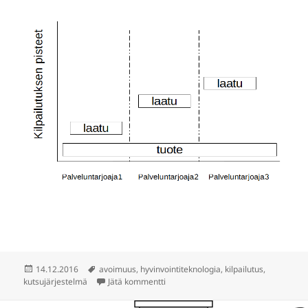
Julkaistu
Avainsanat
14.12.2016
avoimuus
,
hyvinvointiteknologia
,
kilpailutus
,
artikkeliin Avoin kutsujärjestelmä ikä
kutsujärjestelmä
Jätä kommentti