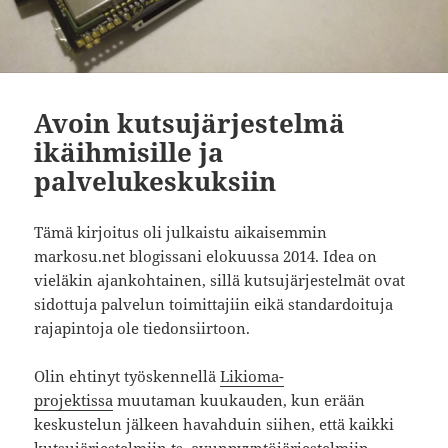
Avoin kutsujärjestelmä
ikäihmisille ja
palvelukeskuksiin
Tämä kirjoitus oli julkaistu aikaisemmin
markosu.net blogissani elokuussa 2014. Idea on
vieläkin ajankohtainen, sillä kutsujärjestelmät ovat
sidottuja palvelun toimittajiin eikä standardoituja
rajapintoja ole tiedonsiirtoon.
Olin ehtinyt työskennellä
Likioma-
projektissa
muutaman kuukauden, kun erään
keskustelun jälkeen havahduin siihen, että kaikki
kutsujärjestelmiin ts.
avunpyyntöjärjestelmiin