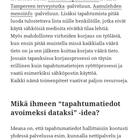
Tampereen terveystutka
-palveluun,
Aamulehden
menoinfo
-palveluun. Lisäksi tapahtumista pitää
luoda tulostettava lista niille henkilöille, jotka eivät
käytä sähköisiä medioita eivätkä tilaa lehtiä.
Myös mahdollisten virheiden korjaus on työlästä,
kun ensin pitää muistella missä kaikkialla väärä
tieto on ja sen jälkeen koittaa korjata väärä tieto.
Jossain tapauksissa korjausprosessi on täysin
erillinen kuin tapahtumatietojen syöttöprosessi ja
vaatii esimerkiksi sähköpostin käyttöä.
Kaikki nämä toimenpiteet vaativat paljon resursseja.
Mikä ihmeen “tapahtumatiedot
avoimeksi dataksi” -idea?
Ideana on, että tapahtumatiedot hallittaisiin kootusti
yhdessä palvelussa esim. kunnalla nettipalvelu ja