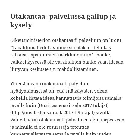
Otakantaa -palvelussa gallup ja
kysely
Oikeusministeriön otakantaa.fi palveluun on luotu
”
Tapahtumatiedot avoimeksi dataksi – tehokas
ratkaisu tapahtumien markkinointiin
” -hanke,
vaikkei kyseessä ole varsinainen hanke vaan ideaan
liittyvän keskustelun mahdollistaminen.
Yhtenä ideana otakantaa.fi palvelun
hyödyntämisessä oli, että sitä käyttäen voisin
kokeilla listata ideaa kannattavia toimijoita samalla
tavalla kuin [Uusi Lastensairaala 2017 tukijat]
(http://uusilastensairaala2017.fi/tukijat) sivulla.
Valitettavasti otakantaa.fi palvelu ei taivu tarpeeseen
ja minulla ei ole resursseja toteuttaa
kannattajalistausta samalla tavalla kuin uuden