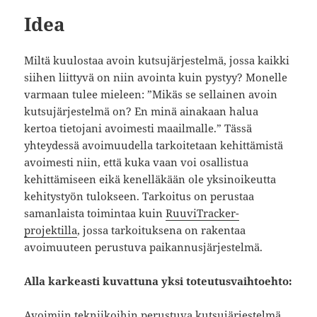
Idea
Miltä kuulostaa avoin kutsujärjestelmä, jossa kaikki
siihen liittyvä on niin avointa kuin pystyy? Monelle
varmaan tulee mieleen: ”Mikäs se sellainen avoin
kutsujärjestelmä on? En minä ainakaan halua
kertoa tietojani avoimesti maailmalle.” Tässä
yhteydessä avoimuudella tarkoitetaan kehittämistä
avoimesti niin, että kuka vaan voi osallistua
kehittämiseen eikä kenelläkään ole yksinoikeutta
kehitystyön tulokseen. Tarkoitus on perustaa
samanlaista toimintaa kuin
RuuviTracker-
projektilla
, jossa tarkoituksena on rakentaa
avoimuuteen perustuva paikannusjärjestelmä.
Alla karkeasti kuvattuna yksi toteutusvaihtoehto:
Avoimiin tekniikoihin perustuva kutsujärjestelmä