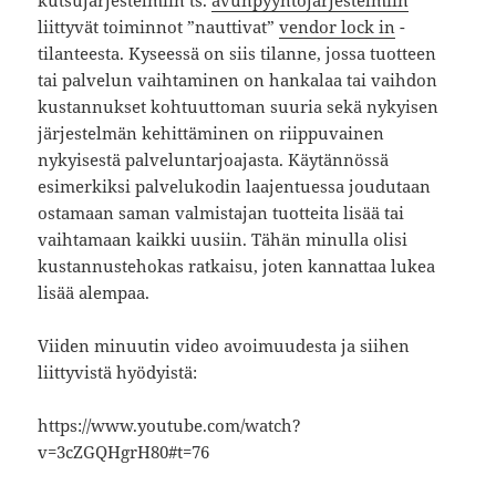
liittyvät toiminnot ”nauttivat”
vendor lock in
-
tilanteesta. Kyseessä on siis tilanne, jossa tuotteen
tai palvelun vaihtaminen on hankalaa tai vaihdon
kustannukset kohtuuttoman suuria sekä nykyisen
järjestelmän kehittäminen on riippuvainen
nykyisestä palveluntarjoajasta. Käytännössä
esimerkiksi palvelukodin laajentuessa joudutaan
ostamaan saman valmistajan tuotteita lisää tai
vaihtamaan kaikki uusiin. Tähän minulla olisi
kustannustehokas ratkaisu, joten kannattaa lukea
lisää alempaa.
Viiden minuutin video avoimuudesta ja siihen
liittyvistä hyödyistä:
https://www.youtube.com/watch?
v=3cZGQHgrH80#t=76