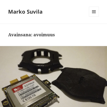
Marko Suvila
VALIKKO
JA
VIMPAIMET
Avainsana:
avoimuus