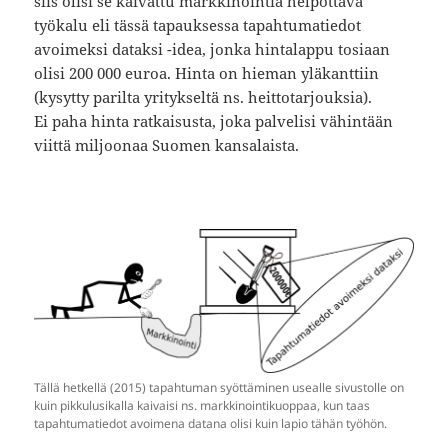
siis olisi se kaivattu markkinointia helpottava
työkalu eli tässä tapauksessa tapahtumatiedot
avoimeksi dataksi -idea, jonka hintalappu tosiaan
olisi 200 000 euroa. Hinta on hieman yläkanttiin
(kysytty parilta yritykseltä ns. heittotarjouksia).
Ei paha hinta ratkaisusta, joka palvelisi vähintään
viittä miljoonaa Suomen kansalaista.
Tällä hetkellä (2015) tapahtuman syöttäminen usealle sivustolle on
kuin pikkulusikalla kaivaisi ns. markkinointikuoppaa, kun taas
tapahtumatiedot avoimena datana olisi kuin lapio tähän työhön.